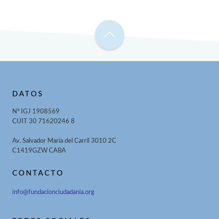
DATOS
N° IGJ 1908569
CUIT 30 71620246 8
Av. Salvador María del Carril 3010 2C
C1419GZW CABA
CONTACTO
info@fundacionciudadania.org