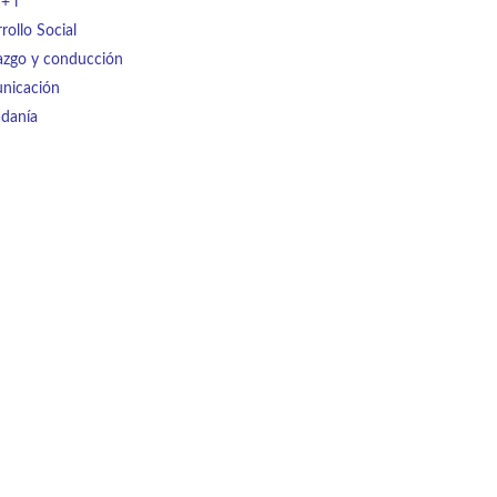
+ i
rollo Social
azgo y conducción
nicación
danía