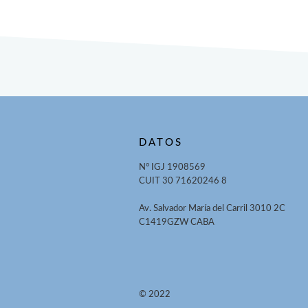
DATOS
N° IGJ 1908569
CUIT 30 71620246 8
Av. Salvador María del Carril 3010 2C
C1419GZW CABA
© 2022